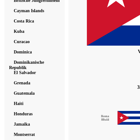
Britische Jungferninseln
Cayman Islands
Costa Rica
Kuba
Curacao
Dominica
Dominikanische
Republik
El Salvador
Grenada
3
Guatemala
Haiti
Honduras
Ikona
88x44
Jamaika
Montserrat