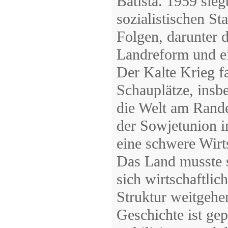
Batista. 1959 sie
sozialistischen S
Folgen, darunter d
Landreform und ei
Der Kalte Krieg f
Schauplätze, insb
die Welt am Rande
der Sowjetunion i
eine schwere Wirts
Das Land musste s
sich wirtschaftlic
Struktur weitgehe
Geschichte ist ge