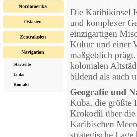
Nordamerika
Die Karibikinsel 
und komplexer Ges
Ostasien
einzigartigen Mis
Zentralasien
Kultur und einer 
Navigation
maßgeblich prägt.
kolonialen Altstäd
Startseite
bildend als auch u
Links
Kontakt
Geografie und 
Kuba, die größte I
Krokodil über di
Karibischen Meere
strategische Lage