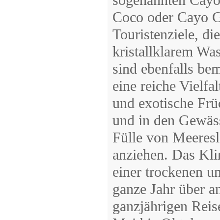
sogenannten Cayos
Coco oder Cayo Gu
Touristenziele, d
kristallklarem Wa
sind ebenfalls be
eine reiche Vielfa
und exotische Früc
und in den Gewäss
Fülle von Meeresl
anziehen. Das Klim
einer trockenen u
ganze Jahr über 
ganzjährigen Reis