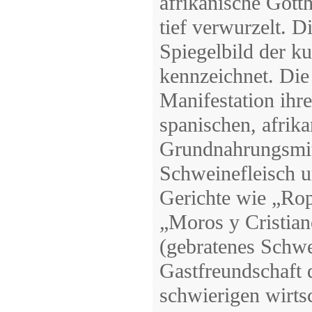
afrikanische Gotth
tief verwurzelt. D
Spiegelbild der k
kennzeichnet. Die
Manifestation ihrer
spanischen, afrik
Grundnahrungsmit
Schweinefleisch u
Gerichte wie „Rop
„Moros y Cristia
(gebratenes Schwe
Gastfreundschaft d
schwierigen wirts