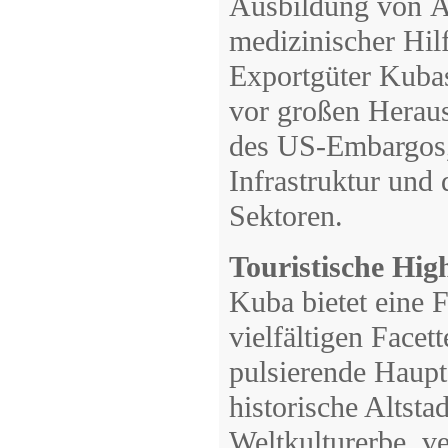
Ausbildung von Är
medizinischer Hil
Exportgüter Kubas
vor großen Herau
des US-Embargos,
Infrastruktur und 
Sektoren.
Touristische Hig
Kuba bietet eine F
vielfältigen Facet
pulsierende Haupts
historische Altst
Weltkulturerbe, ve