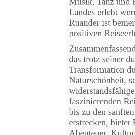
Musik, Tanz und H
Landes erlebt wer
Ruander ist beme
positiven Reiseerl
Zusammenfassend l
das trotz seiner 
Transformation d
Naturschönheit, se
widerstandsfähig
faszinierenden Rei
bis zu den sanfte
erstrecken, biete
Abenteuer, Kultur