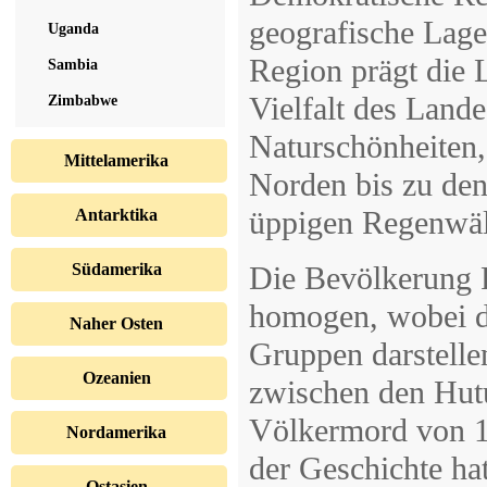
geografische Lage
Uganda
Region prägt die 
Sambia
Vielfalt des Lande
Zimbabwe
Naturschönheiten,
Mittelamerika
Norden bis zu de
üppigen Regenwäl
Antarktika
Südamerika
Die Bevölkerung 
homogen, wobei di
Naher Osten
Gruppen darstelle
Ozeanien
zwischen den Hutu
Völkermord von 19
Nordamerika
der Geschichte hat
Ostasien