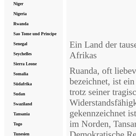
Niger
Nigeria
Rwanda
Sao Tome und Principe
Ein Land der taus
Senegal
Afrikas
Seychelles
Sierra Leone
Ruanda, oft liebe
Somalia
bezeichnet, ist ei
Südafrika
trotz seiner trag
Sudan
Widerstandsfähigk
Swaziland
gekennzeichnet is
Tansania
im Norden, Tansa
Togo
Demokratische Re
Tunesien